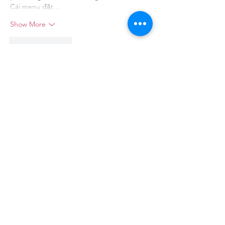
Cái menu đặt…
Show More
Like
Reply
Ethan Parker
Jul 29
I really liked the structure of this post. It 
answered several questions I had, and I'll 
definitely try some of these ideas while 
using 
Trading View
 for my daily market 
analysis.
Like
Reply
Show more comments
Trinity Center Austin