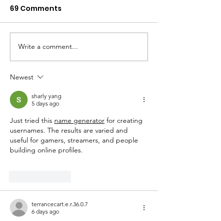
69 Comments
Write a comment...
Highlights Barbara
2026 Barbara
Jordan 2026
Event
Newest
sharly yang
5 days ago
Just tried this 
name generator
 for creating 
usernames. The results are varied and 
useful for gamers, streamers, and people 
building online profiles.
Like
Reply
terrancecart.e.r.36.0.7
6 days ago