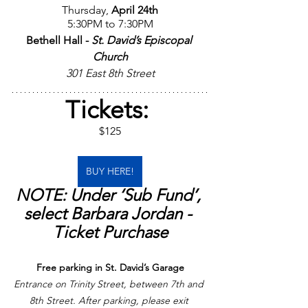
Thursday, 
April 24th
5:30PM to 7:30PM
Bethell Hall - 
St. David’s Episcopal 
Church
301 East 8th Street
Tickets: 
$125
BUY HERE!
NOTE: Under ‘Sub Fund’, 
select Barbara Jordan - 
Ticket Purchase
Free parking in St. David’s Garage
Entrance on Trinity Street, between 7th and 
8th Street. After parking, please exit 