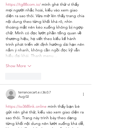
https://tg88com.io/
 mình ghé thử vì thấy 
mọi người nhắc hoài, kiểu vào xem giao 
diện ra sao thôi. Vừa mở lên thấy trang chia 
nội dung theo từng khối khá rõ, nhìn 
thoáng mắt nên kéo xuống không bị ngợp 
chữ. Mình có đọc lướt phần tổng quan về 
thương hiệu, họ viết theo kiểu kể hành 
trình phát triển với định hướng dài hạn nên 
nắm ý nhanh, không cần ngồi đọc kỹ vẫn 
hiểu đại khái. Thanh menu…
Show More
Like
Reply
terrancecart.e.r.36.0.7
Aug 02
https://sv368link.online
 mình thấy bạn bè 
gửi nên ghé thử, kiểu vào xem giao diện ra 
sao thôi. Trang này trình bày theo dạng 
từng khối nội dung nên lướt xuống khá dễ, 