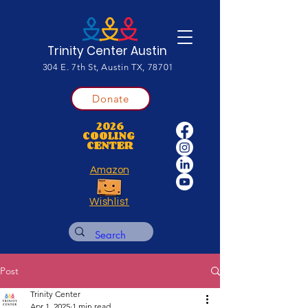
Trinity Center Austin
304 E. 7th St, Austin TX, 78701
Donate
2026
COOLING
CENTER
Amazon
Wishlist
Post
Trinity Center
Apr 1, 2025
1 min read