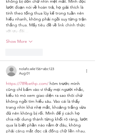
không bị dồn chữ nhìn mệt mắt. Mình đọc 
lướt đoạn nói về hoàn trả, họ giải thích là 
tính theo tổng thua lũy kế trong tuần nên 
hiểu nhanh, không phải ngồi suy từng trận 
thắng thua. Mấy tiêu đề về link chính thức 
với ưu đãi…
Show More
Like
Reply
nolafo.wle156+abc123
Aug 01
https://789bethp.com/
 hôm trước mình 
cũng chỉ bấm vào vì thấy mọi người nhắc, 
kiểu tò mò xem giao diện ra sao thôi chứ 
không ngồi tìm hiểu sâu. Vào cái là thấy 
trang nhìn khá nhẹ mắt, khoảng trắng vừa 
đủ nên không bị rối. Mình để ý cách họ 
chia nội dung thành từng khối rõ ràng, lướt 
qua là biết phần nào nằm ở đâu, không 
phải căng mắt đọc cả đống chữ liền nhau. 