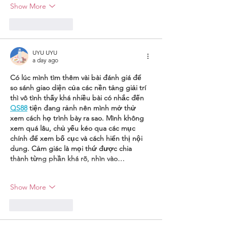
Show More
Like
Reply
UYU UYU
a day ago
Có lúc mình tìm thêm vài bài đánh giá để 
so sánh giao diện của các nền tảng giải trí 
thì vô tình thấy khá nhiều bài có nhắc đến 
QS88
 tiện đang rảnh nên mình mở thử 
xem cách họ trình bày ra sao. Mình không 
xem quá lâu, chủ yếu kéo qua các mục 
chính để xem bố cục và cách hiển thị nội 
dung. Cảm giác là mọi thứ được chia 
thành từng phần khá rõ, nhìn vào…
Show More
Like
Reply