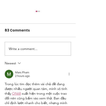
83 Comments
Write a comment...
Highlights Barbara
2026 Barbara
Jordan 2026
Event
Newest
Mars Pham
2 hours ago
Trong lúc tìm đọc thêm vài chủ đề đang 
được nhiều người quan tâm, mình vô tình 
thấy 
ON68
 xuất hiện trong một cuộc trao 
đổi nên cũng bấm vào xem thử. Ban đầu 
chỉ định lướt nhanh cho biết, nhưng mình 