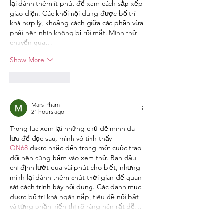
lại dành thêm ít phút để xem cách sắp xếp 
giao diện. Các khối nội dung được bố trí 
khá hợp lý, khoảng cách giữa các phần vừa 
phải nên nhìn không bị rối mắt. Mình thử 
chuyển qua…
Show More
Like
Reply
Mars Pham
21 hours ago
Trong lúc xem lại những chủ đề mình đã 
lưu để đọc sau, mình vô tình thấy 
ON68
 được nhắc đến trong một cuộc trao 
đổi nên cũng bấm vào xem thử. Ban đầu 
chỉ định lướt qua vài phút cho biết, nhưng 
mình lại dành thêm chút thời gian để quan 
sát cách trình bày nội dung. Các danh mục 
được bố trí khá ngăn nắp, tiêu đề nổi bật 
và từng phần hiển thị rõ ràng nên rất dễ…