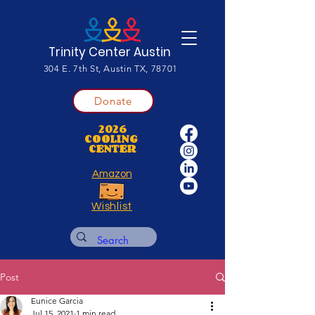
Trinity Center Austin
304 E. 7th St, Austin TX, 78701
Donate
2026
COOLING
CENTER
Amazon
Wishlist
Post
Eunice Garcia
Jul 15, 2021
1 min read