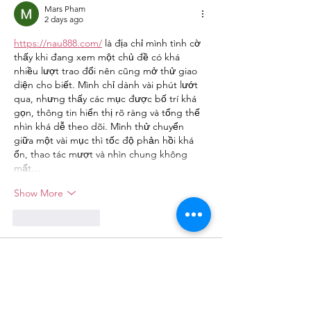
Mars Pham
2 days ago
https://nau888.com/
 là địa chỉ mình tình cờ 
thấy khi đang xem một chủ đề có khá 
nhiều lượt trao đổi nên cũng mở thử giao 
diện cho biết. Mình chỉ dành vài phút lướt 
qua, nhưng thấy các mục được bố trí khá 
gọn, thông tin hiển thị rõ ràng và tổng thể 
nhìn khá dễ theo dõi. Mình thử chuyển 
giữa một vài mục thì tốc độ phản hồi khá 
ổn, thao tác mượt và nhìn chung không 
mất…
Show More
Like
Reply
Mars Pham
3 days ago
https://go99-99.com/
 là cái tên mình vô tình 
bắt gặp khi đang xem những chủ đề được 