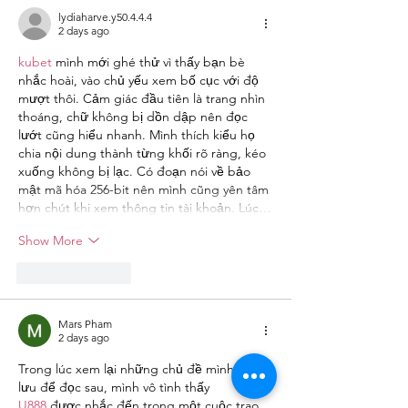
lydiaharve.y50.4.4.4
2 days ago
kubet
 mình mới ghé thử vì thấy bạn bè 
nhắc hoài, vào chủ yếu xem bố cục với độ 
mượt thôi. Cảm giác đầu tiên là trang nhìn 
thoáng, chữ không bị dồn dập nên đọc 
lướt cũng hiểu nhanh. Mình thích kiểu họ 
chia nội dung thành từng khối rõ ràng, kéo 
xuống không bị lạc. Có đoạn nói về bảo 
mật mã hóa 256-bit nên mình cũng yên tâm 
hơn chút khi xem thông tin tài khoản. Lúc…
Show More
Like
Reply
Mars Pham
2 days ago
Trong lúc xem lại những chủ đề mình đã 
lưu để đọc sau, mình vô tình thấy 
U888
 được nhắc đến trong một cuộc trao 