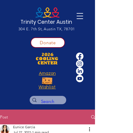
Trinity Center Austin
304 E. 7th St, Austin TX, 78701
Donate
2026
COOLING
CENTER
Amazon
Wishlist
Post
Eunice Garcia
Jul 27, 2021
1 min read