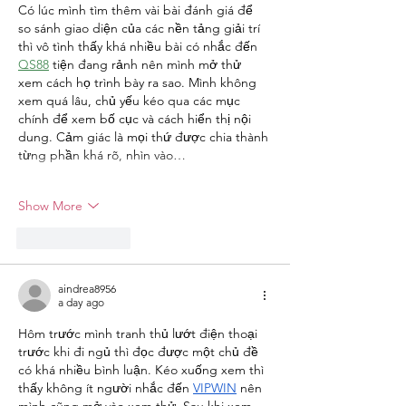
Có lúc mình tìm thêm vài bài đánh giá để 
so sánh giao diện của các nền tảng giải trí 
thì vô tình thấy khá nhiều bài có nhắc đến 
QS88
 tiện đang rảnh nên mình mở thử 
xem cách họ trình bày ra sao. Mình không 
xem quá lâu, chủ yếu kéo qua các mục 
chính để xem bố cục và cách hiển thị nội 
dung. Cảm giác là mọi thứ được chia thành 
từng phần khá rõ, nhìn vào…
Show More
Like
Reply
aindrea8956
a day ago
Hôm trước mình tranh thủ lướt điện thoại 
trước khi đi ngủ thì đọc được một chủ đề 
có khá nhiều bình luận. Kéo xuống xem thì 
thấy không ít người nhắc đến 
VIPWIN
 nên 