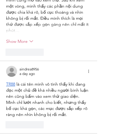
mình cũng mở vào xem thử. Sau khi xem 
một vòng, mình thấy các phần nội dung 
được chia khá rõ, bố cục thoáng và nhìn 
không bị rối mắt. Điều mình thích là mọi 
thứ được sắp xếp gọn gàng nên chỉ mất ít 
phút…
Show More
Like
Reply
aindrea8956
a day ago
TR88
 là cái tên mình vô tình thấy khi đang 
đọc một chủ đề khá nhiều người bình luận 
nên cũng bấm vào xem thử giao diện. 
Mình chỉ lướt nhanh cho biết, nhưng thấy 
bố cục khá gọn, các mục được sắp xếp rõ 
ràng nên nhìn không bị rối mắt.
Like
Reply